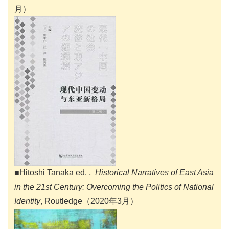
月）
■Hitoshi Tanaka ed. ,
Historical Narratives of East Asia
in the 21st Century: Overcoming the Politics of National
Identity
, Routledge（2020年3月）