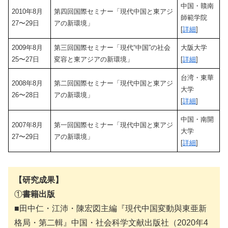
中国・贛南
2010年8月
第四回国際セミナー「現代中国と東アジ
師範学院
27〜29日
アの新環境」
[
詳細
]
2009年8月
第三回国際セミナー「現代“中国”の社会
大阪大学
25〜27日
変容と東アジアの新環境」
[
詳細
]
台湾・東華
2008年8月
第二回国際セミナー「現代中国と東アジ
大学
26〜28日
アの新環境」
[
詳細
]
中国・南開
2007年8月
第一回国際セミナー「現代中国と東アジ
大学
27〜29日
アの新環境」
[
詳細
]
【研究成果】
①
書籍出版
■田中仁・江沛・陳宏図主編『現代中国変動與東亜新
格局・第二輯』中国・社会科学文献出版社（2020年4