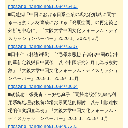
https://hdl.handle.net/11094/75403
■馬楚嫻「中国における日系企業の現地化戦略に関す
る一考察：人材育成における「発展空間」の再定義と
分析を中心に」『大阪大学中国文化フォーラム・ディ
スカッションペーパー』2020-1、2020年3月
https://hdl.handle.net/11094/75307
■田中仁（林禮釗譯）「“毛澤東思想”在當代中國政治中
的重新定義與日中關係：以《中國研究》月刊為考察對
象」『大阪大学中国文化フォーラム・ディスカッショ
ンペーパー』2019-1、2019年11月
https://hdl.handle.net/11094/73604
■胡毓瑜・張曼青・三好恵真子「関於建設沼気綜合利
用系統処理規模養殖場糞尿問題的探討：以舟山順達牧
場的個案調査為例」『大阪大学中国文化フォーラム・
ディスカッションペーパー』2018-1、2018年1月
https://hdl.handle.net/11094/67223