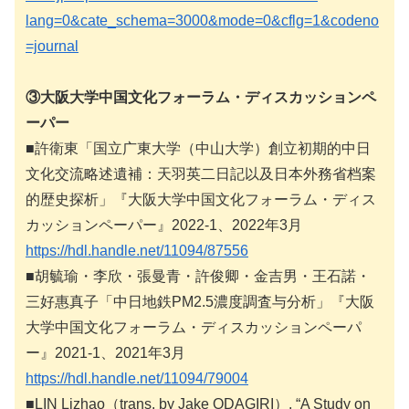
lang=0&cate_schema=3000&mode=0&cflg=1&codeno
=journal
③大阪大学中国文化フォーラム・ディスカッションペ
ーパー
■許衛東「国立广東大学（中山大学）創立初期的中日
文化交流略述遺補：天羽英二日記以及日本外務省档案
的歴史探析」『大阪大学中国文化フォーラム・ディス
カッションペーパー』2022-1、2022年3月
https://hdl.handle.net/11094/87556
■胡毓瑜・李欣・張曼青・許俊卿・金吉男・王石諾・
三好惠真子「中日地鉄PM2.5濃度調査与分析」『大阪
大学中国文化フォーラム・ディスカッションペーパ
ー』2021-1、2021年3月
https://hdl.handle.net/11094/79004
■LIN Lizhao（trans. by Jake ODAGIRI）, “A Study on