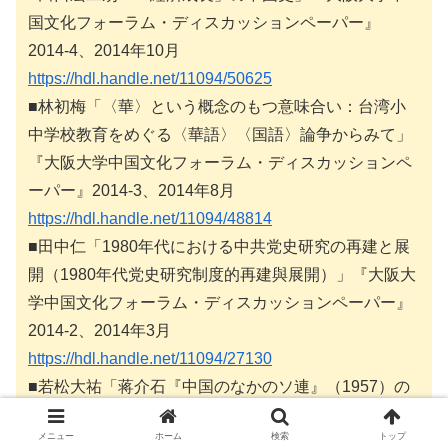
国文化フォーラム・ディスカッションペーパー』
2014-4、2014年10月
https://hdl.handle.net/11094/50625
■林初梅「〈華〉という概念のもつ意味合い：台湾小
中学校教育をめぐる〈華語〉〈国語〉論争からみて」
『大阪大学中国文化フォーラム・ディスカッションペ
ーパー』2014-3、2014年8月
https://hdl.handle.net/11094/48814
■田中仁「1980年代における中共党史研究の再建と展
開（1980年代党史研究制度的再建與展開）」『大阪大
学中国文化フォーラム・ディスカッションペーパー』
2014-2、2014年3月
https://hdl.handle.net/11094/27130
■若松大祐「蒋介石『中国のなかのソ連』（1957）の
歴史観」『大阪大学中国文化フォーラム・ディスカッ
メニュー
ホーム
検索
トップ
ションペーパー』2014-1、2014年3月