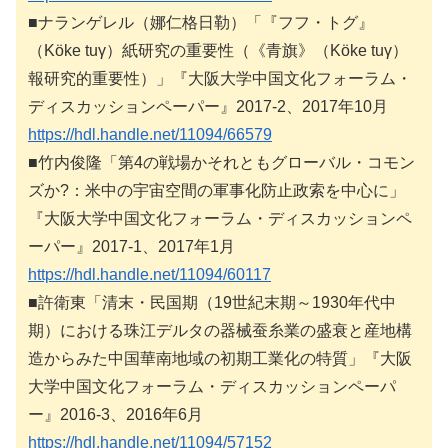
■ナランゲレル（娜仁格日勒）「『フフ・トグ』
（Köke tuγ）紙研究の重要性（《青旗》（Köke tuγ）
報研究的重要性）」『大阪大学中国文化フォーラム・
ディスカッションペーパー』2017-2、2017年10月
https://hdl.handle.net/11094/66579
■竹内俊隆「第4の戦場かそれともグローバル・コモン
ズか?：米中の宇宙空間の軍事化防止政索を中心に」
『大阪大学中国文化フォーラム・ディスカッションペ
ーパー』2017-1、2017年1月
https://hdl.handle.net/11094/60117
■許衛東「清末・民国期（19世紀末期～1930年代中
期）における珠江デルタの器械蚕糸業の盛衰と産地構
造からみた中国華南地域の初期工業化の特質」『大阪
大学中国文化フォーラム・ディスカッションペーパ
ー』2016-3、2016年6月
https://hdl.handle.net/11094/57152