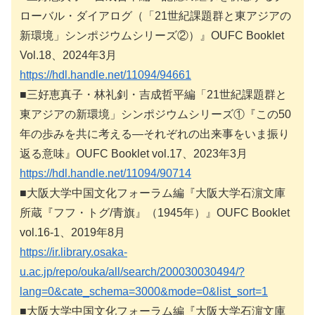
ローバル・ダイアログ（「21世紀課題群と東アジアの
新環境」シンポジウムシリーズ②）』OUFC Booklet
Vol.18、2024年3月
https://hdl.handle.net/11094/94661
■三好恵真子・林礼釗・吉成哲平編「21世紀課題群と
東アジアの新環境」シンポジウムシリーズ①『この50
年の歩みを共に考える―それぞれの出来事をいま振り
返る意味』OUFC Booklet vol.17、2023年3月
https://hdl.handle.net/11094/90714
■大阪大学中国文化フォーラム編『大阪大学石濵文庫
所蔵『フフ・トグ/青旗』（1945年）』OUFC Booklet
vol.16-1、2019年8月
https://ir.library.osaka-
u.ac.jp/repo/ouka/all/search/200030030494/?
lang=0&cate_schema=3000&mode=0&list_sort=1
■大阪大学中国文化フォーラム編『大阪大学石濵文庫