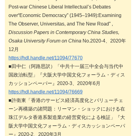
Post-war Chinese Liberal Intellectual’s Debates
over“Economic Democracy” (1945–1949):Examining
The Observer, Universitas, and The New Road” ,
Discussion Papers in Contemporary China Studies,
Osaka University Forum on China
No.2020-4、2020年
12月
https://hdl.handle.net/11094/77670
■田中仁（阿路思訳）「中共十一届三中全会与当代中
国政治転型」『大阪大学中国文化フォーラム・ディス
カッションペーパー』2020-3、2020年6月
https://hdl.handle.net/11094/76669
■許衛東「香港のサービス経済高度化とバリューチェ
ーン再構築の諸問題：リーマン・ショックにおける在
珠江デルタ香港系製造業の経営変化による検証」『大
阪大学中国文化フォーラム・ディスカッションペーパ
ー』2020-2、2020年3月