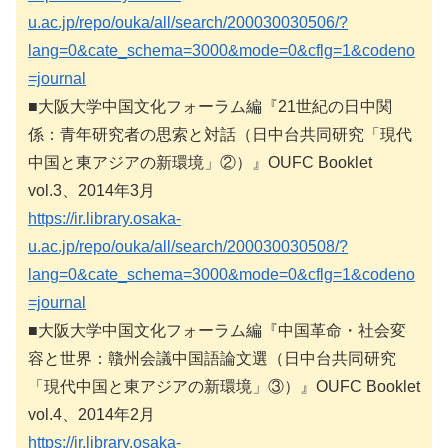
u.ac.jp/repo/ouka/all/search/200030030506/?
lang=0&cate_schema=3000&mode=0&cflg=1&codeno
=journal
■大阪大学中国文化フォーラム編『21世紀の日中関
係：青年研究者の思索と対話（日中台共同研究「現代
中国と東アジアの新環境」②）』OUFC Booklet
vol.3、2014年3月
https://ir.library.osaka-
u.ac.jp/repo/ouka/all/search/200030030508/?
lang=0&cate_schema=3000&mode=0&cflg=1&codeno
=journal
■大阪大学中国文化フォーラム編『中国革命・社会変
容と世界：贛州会議中国語論文選（日中台共同研究
「現代中国と東アジアの新環境」③）』OUFC Booklet
vol.4、2014年2月
https://ir.library.osaka-