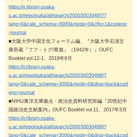
https://ir.library.osaka-
u.ac.jp/repo/ouka/all/search/200030030497/?
lang=0&cate_schema=3000&mode=0&cflg=1&codeno
=journal
■大阪大学中国文化フォーラム編、『大阪大学石濵文
庫所蔵『フフ・トグ/青旗』（1942年）』OUFC
Booklet vol.12-1、2018年8月
https://ir.library.osaka-
u.ac.jp/repo/ouka/all/search/200030030498/?
lang=0&cate_schema=3000&mode=0&disp=back&cod
eno=journal
■NIHU東洋文庫拠点・政治史資料研究班編『20世紀中
国政治史文献案内』OUFC Booklet vol.11、2017年3月
https://ir.library.osaka-
u.ac.jp/repo/ouka/all/search/200030030499/?
lang=0&cate_schema=3000&mode=0&disp=back&cod