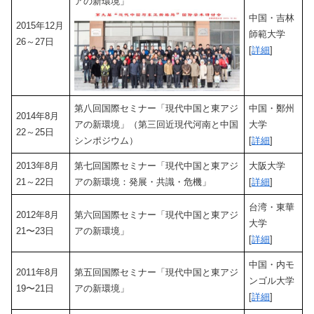
アの新環境」
中国・吉林
2015年12月
師範大学
26～27日
[
詳細
]
第八回国際セミナー「現代中国と東アジ
中国・鄭州
2014年8月
アの新環境」（第三回近現代河南と中国
大学
22～25日
シンポジウム）
[
詳細
]
2013年8月
第七回国際セミナー「現代中国と東アジ
大阪大学
21～22日
アの新環境：発展・共識・危機」
[
詳細
]
台湾・東華
2012年8月
第六回国際セミナー「現代中国と東アジ
大学
21〜23日
アの新環境」
[
詳細
]
中国・内モ
2011年8月
第五回国際セミナー「現代中国と東アジ
ンゴル大学
19〜21日
アの新環境」
[
詳細
]