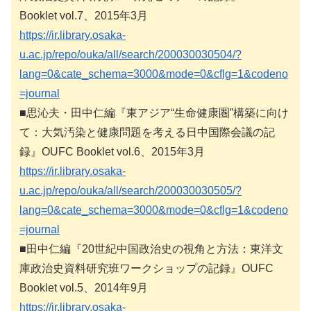
Booklet vol.7、2015年3月
https://ir.library.osaka-
u.ac.jp/repo/ouka/all/search/200030030504/?
lang=0&cate_schema=3000&mode=0&cflg=1&codeno
=journal
■思沁夫・田中仁編『東アジア“生命健康圏”構築に向け
て：大気汚染と健康問題を考える日中国際会議の記
録』OUFC Booklet vol.6、2015年3月
https://ir.library.osaka-
u.ac.jp/repo/ouka/all/search/200030030505/?
lang=0&cate_schema=3000&mode=0&cflg=1&codeno
=journal
■田中仁編『20世紀中国政治史の視角と方法：東洋文
庫政治史資料研究班ワークショップの記録』OUFC
Booklet vol.5、2014年9月
https://ir.library.osaka-