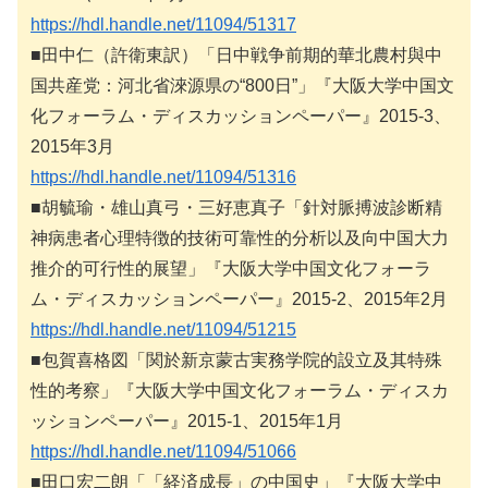
https://hdl.handle.net/11094/51317
■田中仁（許衛東訳）「日中戦争前期的華北農村與中
国共産党：河北省淶源県の“800日”」『大阪大学中国文
化フォーラム・ディスカッションペーパー』2015-3、
2015年3月
https://hdl.handle.net/11094/51316
■胡毓瑜・雄山真弓・三好恵真子「針対脈搏波診断精
神病患者心理特徴的技術可靠性的分析以及向中国大力
推介的可行性的展望」『大阪大学中国文化フォーラ
ム・ディスカッションペーパー』2015-2、2015年2月
https://hdl.handle.net/11094/51215
■包賀喜格図「関於新京蒙古実務学院的設立及其特殊
性的考察」『大阪大学中国文化フォーラム・ディスカ
ッションペーパー』2015-1、2015年1月
https://hdl.handle.net/11094/51066
■田口宏二朗「「経済成長」の中国史」『大阪大学中