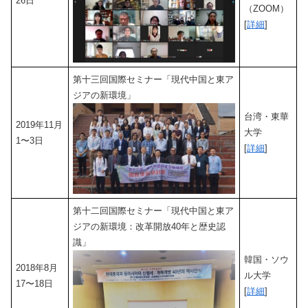
26日
（ZOOM）
[
詳細
]
第十三回国際セミナー「現代中国と東ア
ジアの新環境」
台湾・東華
2019年11月
大学
1〜3日
[
詳細
]
第十二回国際セミナー「現代中国と東ア
ジアの新環境：改革開放40年と歴史認
識」
韓国・ソウ
2018年8月
ル大学
17〜18日
[
詳細
]