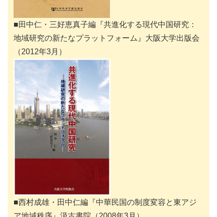
■田中仁・三好恵真子編『共進化する現代中国研究：
地域研究の新たなプラットフォーム』大阪大学出版会
（2012年3月）
■西村成雄・田中仁編『中華民国の制度変容と東アジ
ア地域秩序』汲古書院（2008年3月）