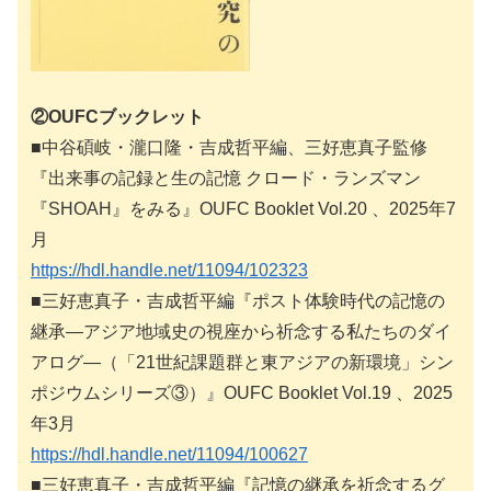
②OUFCブックレット
■中谷碩岐・瀧口隆・吉成哲平編、三好恵真子監修
『出来事の記録と生の記憶 クロード・ランズマン
『SHOAH』をみる』OUFC Booklet Vol.20 、2025年7
月
https://hdl.handle.net/11094/102323
■三好恵真子・吉成哲平編『ポスト体験時代の記憶の
継承―アジア地域史の視座から祈念する私たちのダイ
アログ―（「21世紀課題群と東アジアの新環境」シン
ポジウムシリーズ③）』OUFC Booklet Vol.19 、2025
年3月
https://hdl.handle.net/11094/100627
■三好恵真子・吉成哲平編『記憶の継承を祈念するグ