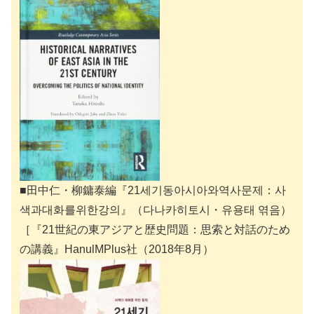
■田中仁・柳鏞泰編『21세기동아시아와역사문제：사
색과대화를위한강의』（다나카히토시・유용태 엮음）
［『21世紀の東アジアと歴史問題：思索と対話のため
の講義』HanulMPlus社（2018年8月）