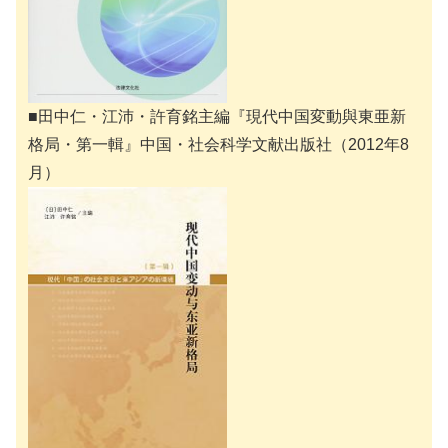
■田中仁・江沛・許育銘主編『現代中国変動與東亜新
格局・第一輯』中国・社会科学文献出版社（2012年8
月）