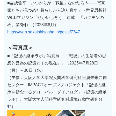
■吉成哲平「いつからが「戦後」なのだろう――写真
家たちが見つめた暮らしから辿り直す」（世界思想社
WEBマガジン「せかいしそう」連載：「ガクモンの
め」第3回）（2023年8月）
https://web.sekaishisosha.jp/posts/7347
＜写真展＞
■「記憶の継承ラボ」写真展 「「戦後」の生活者の思
想的営為の記憶とその現在」」（2025年7月28日
（月）～30日（水）
（主催：大阪大学大学院人間科学研究科附属未来共創
センター・IMPACTオープンプロジェクト「記憶の継
承を祈念するグローバル・ダイアログ」（記憶の継承
ラボ）、大阪大学人間科学研究科環境行動学研究分
野）