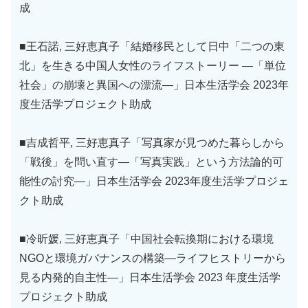
成
■王石諾, 三好恵真子「結婚移民として日中「二つの東
北」を生きる中国人女性のライフストーリー ―「単位
社会」の崩壊と異国への漂流―」日本生活学会 2023年
度生活学プロジェクト助成
■吉成哲平, 三好恵真子「写真家が見つめた暮らしから
「戦後」を問い直す―「写真実践」という方法論的可
能性の討究―」日本生活学会 2023年度生活学プロジェ
クト助成
■冷昕媛, 三好恵真子「中国社会転換期における環境
NGOと環境ガバナンスの構築―ライフヒストリーから
見る内発的自主性―」日本生活学会 2023 年度生活学
プロジェクト助成