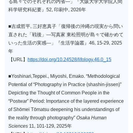
る島々でのそれぞれの内省―」『大阪大学大学院人間
科学研究科紀要』52, 印刷中, 2026年
■吉成哲平, 三好恵真子「復帰後の沖縄の現実から問い
直された「戦後」―写真家 東松照明が島々で確かめて
いった生活の実感―」『生活学論叢』46, 15-29, 2025
年
【URL】
https://doi.org/10.24528/lifology.46.0_15
■Yoshinari,Teppei., Miyoshi, Emako. “Methodological
Potential of “Photography in Practice (shashin-jissen)”
Depicting the Thought of Common People in the
“Postwar” Period: Importance of the layered experience
of Shōmei Tōmatsu deepening his understandings of
the reality through photography”
Osaka Human
Sciences
11, 101-129, 2025年