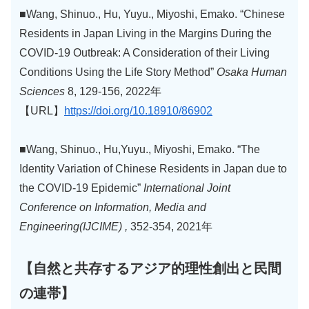
■Wang, Shinuo., Hu, Yuyu., Miyoshi, Emako. “Chinese
Residents in Japan Living in the Margins During the
COVID-19 Outbreak: A Consideration of their Living
Conditions Using the Life Story Method”
Osaka Human
Sciences
8, 129-156, 2022年
【URL】
https://doi.org/10.18910/86902
■Wang, Shinuo., Hu,Yuyu., Miyoshi, Emako. “The
Identity Variation of Chinese Residents in Japan due to
the COVID-19 Epidemic”
International Joint
Conference on Information, Media and
Engineering(IJCIME) ,
352-354, 2021年
【自然と共存するアジア的理性創出と民間
の連帯】