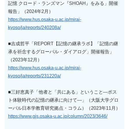
記憶 クロード・ランズマン『SHOAH』をみる」開催
報告」（2024年2月）
https://www.hus.osaka-u.ac.jp/mirai-
kyoso/ja/reports/240208a/
■吉成哲平「REPORT【記憶の継承ラボ】「記憶の継
承を祈念するグローバル・ダイアログ」開催報告」
（2023年12月）
https://www.hus.osaka-u.ac.jp/mirai-
kyoso/ja/reports/231220a/
■三好恵真子「他者と「共にある」ということ—ポス
ト体験時代の記憶の継承に向けて—」（大阪大学グロ
ーバル日本学教育研究拠点・コラム）（2023年11月）
https://www.gjs.osaka-u.ac.jp/column/2023/3646/