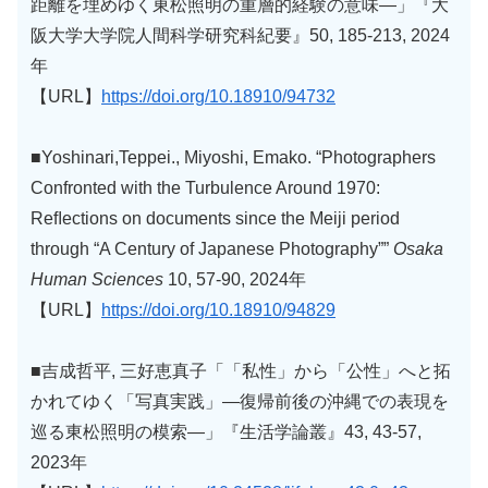
距離を埋めゆく東松照明の重層的経験の意味―」『大
阪大学大学院人間科学研究科紀要』50, 185-213, 2024
年
【URL】
https://doi.org/10.18910/94732
■Yoshinari,Teppei., Miyoshi, Emako. “Photographers
Confronted with the Turbulence Around 1970:
Reﬂections on documents since the Meiji period
through “A Century of Japanese Photography””
Osaka
Human Sciences
10, 57-90, 2024年
【URL】
https://doi.org/10.18910/94829
■吉成哲平, 三好恵真子「「私性」から「公性」へと拓
かれてゆく「写真実践」―復帰前後の沖縄での表現を
巡る東松照明の模索―」『生活学論叢』43, 43-57,
2023年