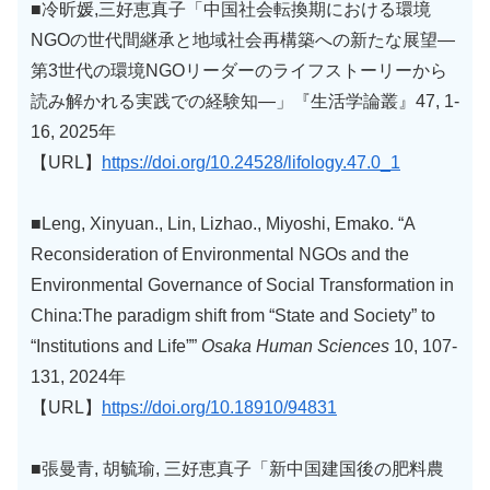
■冷昕媛,三好恵真子「中国社会転換期における環境
NGOの世代間継承と地域社会再構築への新たな展望―
第3世代の環境NGOリーダーのライフストーリーから
読み解かれる実践での経験知―」『生活学論叢』47, 1-
16, 2025年
【URL】
https://doi.org/10.24528/lifology.47.0_1
■Leng, Xinyuan., Lin, Lizhao., Miyoshi, Emako. “A
Reconsideration of Environmental NGOs and the
Environmental Governance of Social Transformation in
China:The paradigm shift from “State and Society” to
“Institutions and Life””
Osaka Human Sciences
10, 107-
131, 2024年
【URL】
https://doi.org/10.18910/94831
■張曼青, 胡毓瑜, 三好恵真子「新中国建国後の肥料農