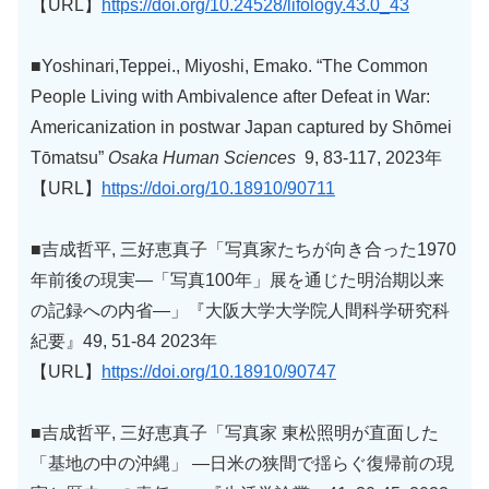
【URL】
https://doi.org/10.24528/lifology.43.0_43
■Yoshinari,Teppei., Miyoshi, Emako. “The Common
People Living with Ambivalence after Defeat in War:
Americanization in postwar Japan captured by Shōmei
Tōmatsu”
Osaka Human Sciences
9, 83-117, 2023年
【URL】
https://doi.org/10.18910/90711
■吉成哲平, 三好恵真子「写真家たちが向き合った1970
年前後の現実―「写真100年」展を通じた明治期以来
の記録への内省―」『大阪大学大学院人間科学研究科
紀要』49, 51-84 2023年
【URL】
https://doi.org/10.18910/90747
■吉成哲平, 三好恵真子「写真家 東松照明が直面した
「基地の中の沖縄」 ―日米の狭間で揺らぐ復帰前の現