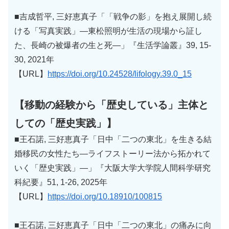
■吉成哲平, 三好恵真子「「戦争の影」を抱え展開し続
ける「写真実践」―東松照明が生活の現場から証し
た、長崎の被爆者の生と死―」『生活学論叢』39, 15-
30, 2021年
【URL】
https://doi.org/10.24528/lifology.39.0_15
【移動の経験から「歴史している」主体と
しての「歴史実践」】
■王石諾, 三好恵真子「日中「二つの東北」を生きる結
婚移民の女性たち―ライフストーリー法から拓かれて
いく「歴史実践」―」『大阪大学大学院人間科学研究
科紀要』51, 1-26, 2025年
【URL】
https://doi.org/10.18910/100815
■王石諾, 三好恵真子「日中「二つの東北」の痛みに向