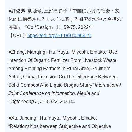
■許俊卿, 胡毓瑜, 三好恵真子「中国における社会・文
化的に構築されるリスクに関する研究の変容と今後の
展望」『Co *Design』11, 59-75, 2022年
【URL】
https://doi.org/10.18910/86415
■Zhang, Manqing., Hu, Yuyu., Miyoshi, Emako. “Use
Intention Of Organic Fertilizer From Livestock Waste
Among Planting Farmers In Rural Area, Southern
Anhui, China: Focusing On The Difference Between
Solid Compost And Liquid Biogas Slurry”
International
Joint Conference on Information, Media and
Engineering
3, 318-322, 2021年
■Xu, Junqing., Hu, Yuyu., Miyoshi, Emako.
“Relationships between Subjective and Objective