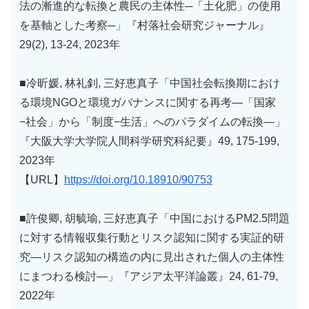
法の漸進的な転換と農民の主体性─「土化肥」の使用
を基軸とした考察─」『村落社会研究ジャーナル』
29(2), 13-24, 2023年
■冷昕媛, 林礼釗, 三好恵真子「中国社会転換期におけ
る環境NGOと環境ガバナンスに関する再考―「国家
−社会」から「制度−生活」へのパラダイムの転換―」
『大阪大学大学院人間科学研究科紀要』49, 175-199,
2023年
【URL】
https://doi.org/10.18910/90753
■許俊卿, 胡毓瑜, 三好恵真子「中国におけるPM2.5問題
に対する情報収集行動とリスク認知に関する実証的研
究―リスク認知の構造の内に見出された個人の主体性
にまつわる検討―」『アジア太平洋論叢』24, 61-79,
2022年