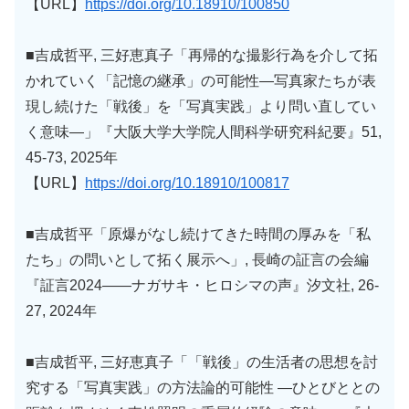
【URL】
https://doi.org/10.18910/100850
■吉成哲平, 三好恵真子「再帰的な撮影行為を介して拓
かれていく「記憶の継承」の可能性―写真家たちが表
現し続けた「戦後」を「写真実践」より問い直してい
く意味―」『大阪大学大学院人間科学研究科紀要』51,
45-73, 2025年
【URL】
https://doi.org/10.18910/100817
■吉成哲平「原爆がなし続けてきた時間の厚みを「私
たち」の問いとして拓く展示へ」, 長崎の証言の会編
『証言2024――ナガサキ・ヒロシマの声』汐文社, 26-
27, 2024年
■吉成哲平, 三好恵真子「「戦後」の生活者の思想を討
究する「写真実践」の方法論的可能性 ―ひとびととの