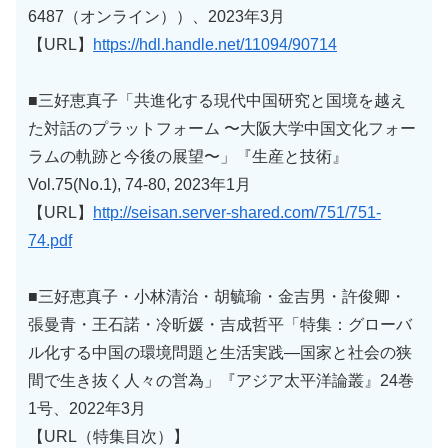
6487（オンライン））、2023年3月
【URL】
https://hdl.handle.net/11094/90714
■三好恵真子「共進化する現代中国研究と国境を越え
た対話のプラットフォーム 〜大阪大学中国文化フォー
ラムの軌跡と今後の展望〜」『生産と技術』
Vol.75(No.1), 74-80, 2023年1月
【URL】
http://seisan.server-shared.com/751/751-
74.pdf
■三好恵真子・小林清治・胡毓瑜・金吉男・許俊卿・
張曼青・王石諾・冷昕媛・吉成哲平「特集：グローバ
ル化する中国の環境問題と生活実践―国家と社会の狭
間で生き抜く人々の営為」『アジア太平洋論叢』24巻
1号、2022年3月
【URL（特集目次）】