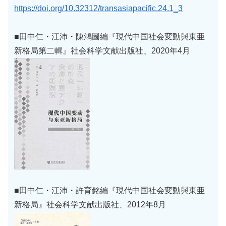
https://doi.org/10.32312/transasiapacific.24.1_3
■田中仁・江沛・陳鴻圖編『現代中国社会変動與東亜
新格局第二輯』社会科学文献出版社、2020年4月
■田中仁・江沛・許育銘編『現代中国社会変動與東亜
新格局』社会科学文献出版社、2012年8月