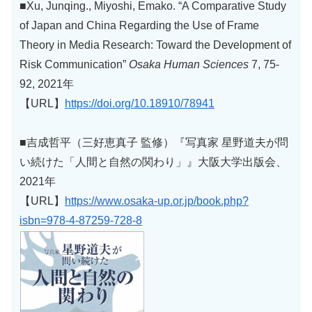
■Xu, Junqing., Miyoshi, Emako. “A Comparative Study
of Japan and China Regarding the Use of Frame
Theory in Media Research: Toward the Development of
Risk Communication”
Osaka Human Sciences
7, 75-
92, 2021年
【URL】
https://doi.org/10.18910/78941
■吉成哲平（三好恵真子 監修）『写真家 星野道夫が問
い続けた「人間と自然の関わり」』大阪大学出版会、
2021年
【URL】
https://www.osaka-up.or.jp/book.php?
isbn=978-4-87259-728-8