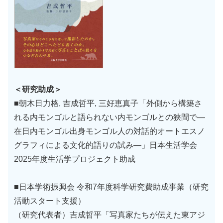
＜研究助成＞
■朝木日力格, 吉成哲平, 三好恵真子「外側から構築さ
れる内モンゴルと語られない内モンゴルとの狭間で―
在日内モンゴル出身モンゴル人の対話的オートエスノ
グラフィによる文化的語りの試み―」日本生活学会
2025年度生活学プロジェクト助成
■日本学術振興会 令和7年度科学研究費助成事業（研究
活動スタート支援）
（研究代表者）吉成哲平「写真家たちが伝えた東アジ