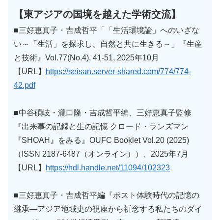
【東アジアの国境を越えた学術交流】
■三好恵真子・吉成哲平「「生活環境論」へのいざな
い～「生活」を探求し、自然と共に生きる～」『生産
と技術』Vol.77(No.4), 41-51, 2025年10月
【URL】
https://seisan.server-shared.com/774/774-
42.pdf
■中谷碩岐・瀧口隆・吉成哲平編、三好恵真子監修
『出来事の記録と生の記憶 クロード・ランズマン
『SHOAH』をみる』OUFC Booklet Vol.20 (2025)
（ISSN 2187-6487（オンライン））、2025年7月
【URL】
https://hdl.handle.net/11094/102323
■三好恵真子・吉成哲平編『ポスト体験時代の記憶の
継承―アジア地域史の視座から祈念する私たちのダイ