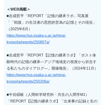
＜WEB掲載＞
■吉成哲平「REPORT「記憶の継承ラボ」写真展
「「戦後」の生活者の思想的営為の記憶とその現在」
（2025年8月）
https://www.hus.osaka-u.ac.jp/mirai-
kyoso/ja/reports/250807a/
■吉成哲平「REPORT【記憶の継承ラボ】「ポスト体
験時代の記憶の継承―アジア地域史の視座から祈念す
る私たちのダイアログ―」開催報告」（2024年11月）
https://www.hus.osaka-u.ac.jp/mirai-
kyoso/ja/reports/250206a/
■中谷碩岐（人間科学研究科・共生の人間学M1）
「REPORT【記憶の継承ラボ】「出来事の記録と生の