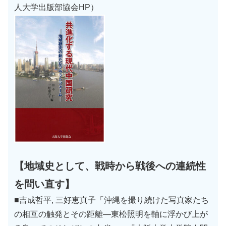
人大学出版部協会HP）
【地域史として、戦時から戦後への連続性
を問い直す】
■吉成哲平, 三好恵真子「沖縄を撮り続けた写真家たち
の相互の触発とその距離―東松照明を軸に浮かび上が