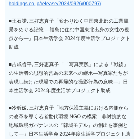
holdings.co.jp/release/2024/0926/000797/
■王石諾, 三好恵真子「変わりゆく中国東北部の工業風
景をめぐる記憶 ―福島に住む中国東北出身の女性の視
点から―」日本生活学会 2024年度生活学プロジェクト
助成
■吉成哲平, 三好恵真子「「写真実践」による「戦後」
の生活者の思想的営為の未来への継承―写真家たちが
表現し続けた現場での再帰的な撮影行為の意味―」日
本生活学会 2024年度生活学プロジェクト助成
■冷昕媛, 三好恵真子「地方保護主義における内側から
の改革を導く若者世代環境 NGO の模索―非対抗的な
地域環境ガバナンスの『韓城モデル』の創出を事例と
して―」日本生活学会 2024年度生活学プロジェクト助