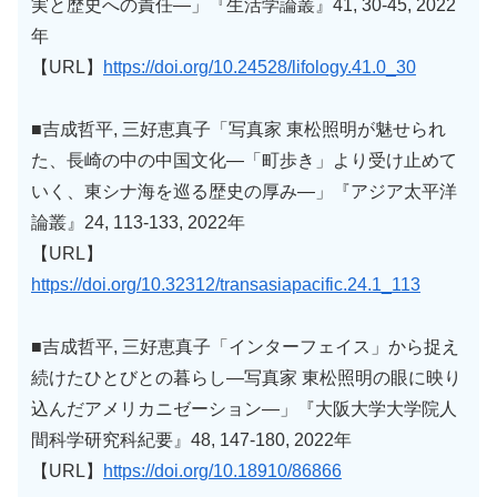
実と歴史への責任―」『生活学論叢』41, 30-45, 2022
年
【URL】
https://doi.org/10.24528/lifology.41.0_30
■吉成哲平, 三好恵真子「写真家 東松照明が魅せられ
た、長崎の中の中国文化―「町歩き」より受け止めて
いく、東シナ海を巡る歴史の厚み―」『アジア太平洋
論叢』24, 113-133, 2022年
【URL】
https://doi.org/10.32312/transasiapacific.24.1_113
■吉成哲平, 三好恵真子「インターフェイス」から捉え
続けたひとびとの暮らし―写真家 東松照明の眼に映り
込んだアメリカニゼーション―」『大阪大学大学院人
間科学研究科紀要』48, 147-180, 2022年
【URL】
https://doi.org/10.18910/86866