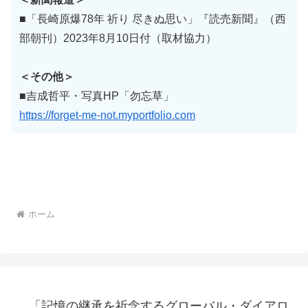
■「長崎原爆78年 祈り 尽きぬ思い」『読売新聞』（西
部朝刊）2023年8月10日付（取材協力）
＜その他＞
■吉成哲平・写真HP「勿忘草」
https://forget-me-not.myportfolio.com
ホーム
「記憶の継承を祈念するグローバル・ダイアロ