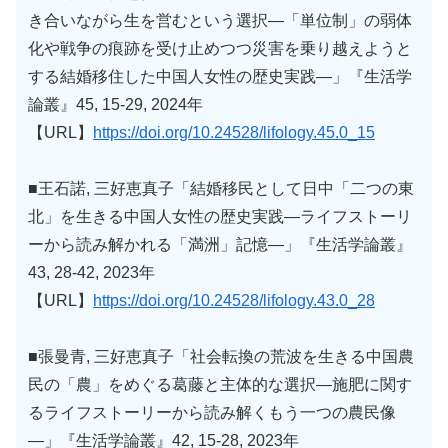
き合いながら生を営むという選択―「単位制」の弱体
化や戦争の痕跡を受け止めつつ災害を乗り越えようと
する結婚移住した中国人女性の歴史実践―」『生活学
論叢』45, 15-29, 2024年
【URL】
https://doi.org/10.24528/lifology.45.0_15
■王石諾, 三好恵真子「結婚移民として日中「二つの東
北」を生きる中国人女性の歴史実践―ライフストーリ
ーから読み解かれる「満洲」記憶―」『生活学論叢』
43, 28-42, 2023年
【URL】
https://doi.org/10.24528/lifology.43.0_28
■張曼青, 三好恵真子「社会転換の荒波を生きる中国農
民の「農」をめぐる葛藤と主体的な選択―施肥に関す
るライフストーリーから読み解くもう一つの農民像
―」『生活学論叢』42, 15-28, 2023年