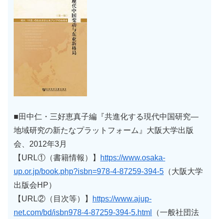
■田中仁・三好恵真子編『共進化する現代中国研究―
地域研究の新たなプラットフォーム』大阪大学出版
会、2012年3月
【URL①（書籍情報）】
https://www.osaka-
up.or.jp/book.php?isbn=978-4-87259-394-5
（大阪大学
出版会HP）
【URL②（目次等）】
https://www.ajup-
net.com/bd/isbn978-4-87259-394-5.html
（一般社団法