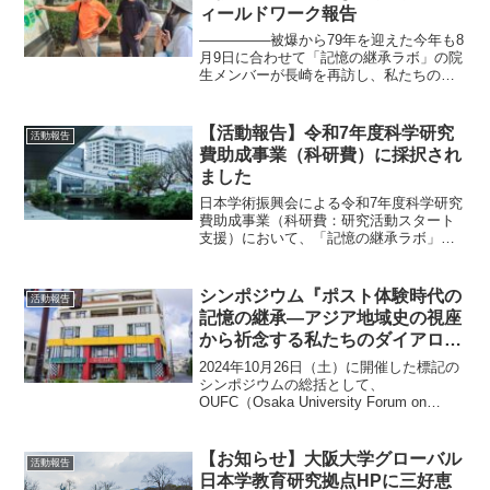
ィールドワーク報告
―――――被爆から79年を迎えた今年も8
月9日に合わせて「記憶の継承ラボ」の院
生メンバーが長崎を再訪し、私たちの活
動をいつも支えて下さっている現地の実
践家の方々との対話と交流の機会を頂き
ました。以下は、長崎でのフィールドワ
【活動報告】令和7年度科学研究
活動報告
ークに参加した環境...
費助成事業（科研費）に採択され
ました
日本学術振興会による令和7年度科学研究
費助成事業（科研費：研究活動スタート
支援）において、「記憶の継承ラボ」の
吉成哲平先生を研究代表とする以下の研
究課題が採択されました。「写真家たち
が伝えた東アジアに拓かれた沖縄の生
シンポジウム『ポスト体験時代の
活動報告
活：「写真実践」から問い...
記憶の継承―アジア地域史の視座
から祈念する私たちのダイアログ
ー』のOUFC Booklet発刊のお知
2024年10月26日（土）に開催した標記の
らせ
シンポジウムの総括として、
OUFC（Osaka University Forum on
China）Bookletより、『ポスト体験時代
の記憶の継承―アジア地域史の視座から
祈念する私たちのダイアロ...
【お知らせ】大阪大学グローバル
活動報告
日本学教育研究拠点HPに三好恵