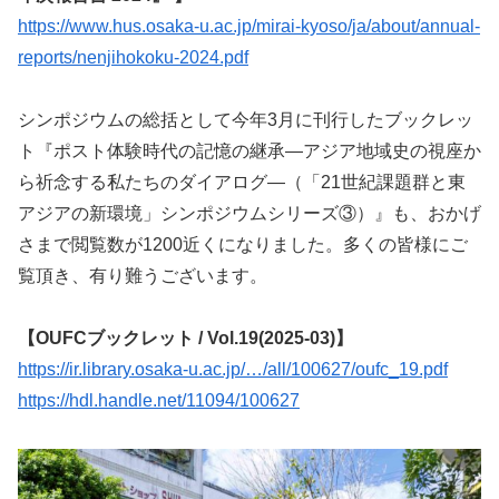
https://www.hus.osaka-u.ac.jp/mirai-kyoso/ja/about/annual-
reports/nenjihokoku-2024.pdf
シンポジウムの総括として今年3月に刊行したブックレッ
ト『ポスト体験時代の記憶の継承―アジア地域史の視座か
ら祈念する私たちのダイアログ―（「21世紀課題群と東
アジアの新環境」シンポジウムシリーズ③）』も、おかげ
さまで閲覧数が1200近くになりました。多くの皆様にご
覧頂き、有り難うございます。
【OUFCブックレット / Vol.19(2025-03)】
https://ir.library.osaka-u.ac.jp/…/all/100627/oufc_19.pdf
https://hdl.handle.net/11094/100627