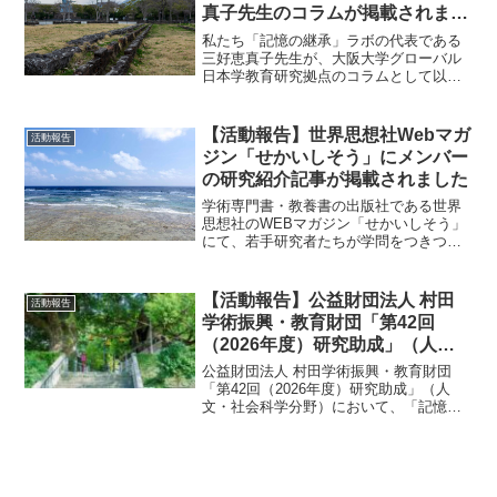
真子先生のコラムが掲載されまし
た
私たち「記憶の継承」ラボの代表である
三好恵真子先生が、大阪大学グローバル
日本学教育研究拠点のコラムとして以下
の記事を寄稿し、昨日、公開されまし
た。「他者と「共にある」ということ—
ポスト体験時代の記憶の継承に向けて
【活動報告】世界思想社Webマガ
活動報告
—」コラムでは、先月10月2...
ジン「せかいしそう」にメンバー
の研究紹介記事が掲載されました
学術専門書・教養書の出版社である世界
思想社のWEBマガジン「せかいしそう」
にて、若手研究者たちが学問をつきつめ
る「おもしろさ」を伝えるリレー連載
「ガクモンのめ」（第3回）に、「記憶の
継承」ラボのメンバーである吉成哲平さ
【活動報告】公益財団法人 村田
活動報告
ん（大阪大学人間科学研...
学術振興・教育財団「第42回
（2026年度）研究助成」（人
文・社会科学分野）に採択されま
公益財団法人 村田学術振興・教育財団
した
「第42回（2026年度）研究助成」（人
文・社会科学分野）において、「記憶の
継承ラボ」の吉成哲平先生、三好恵真子
先生、張曼青先生、馬建先生による以下
の共同研究が採択されました。吉成哲
平・三好恵真子・張曼青...